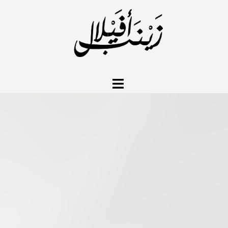
نتقل
لى
لمحتوى
تبديل
القائمة