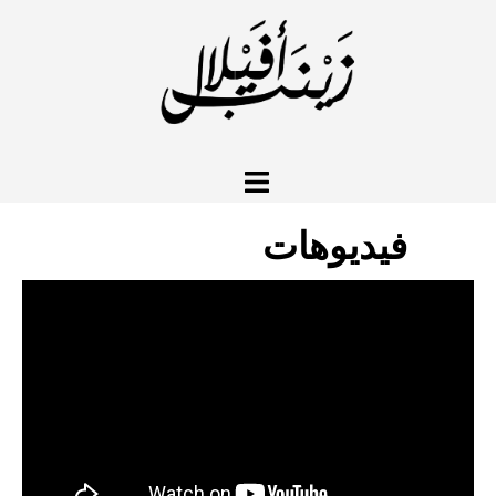
نتقل
لى
لمحتوى
تبديل
القائمة
فيديوهات